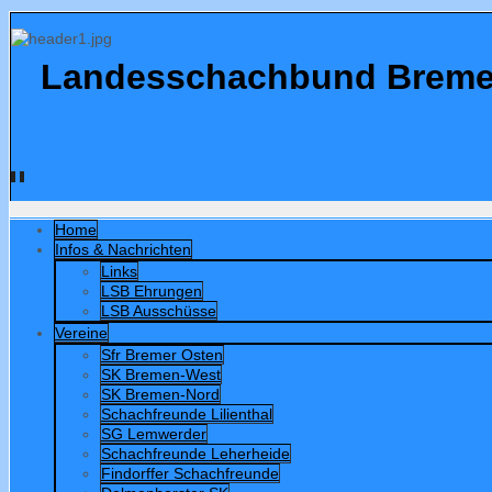
Landesschachbund Bremen e
Home
Infos & Nachrichten
Links
LSB Ehrungen
LSB Ausschüsse
Vereine
Sfr Bremer Osten
SK Bremen-West
SK Bremen-Nord
Schachfreunde Lilienthal
SG Lemwerder
Schachfreunde Leherheide
Findorffer Schachfreunde