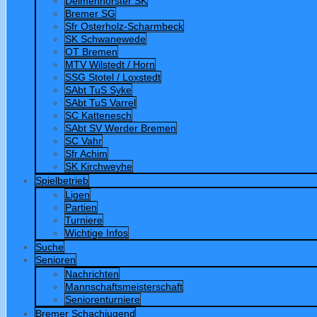
Delmenhorster SK
Bremer SG
Sfr Osterholz-Scharmbeck
SK Schwanewede
OT Bremen
MTV Wilstedt / Horn
SSG Stotel / Loxstedt
SAbt TuS Syke
SAbt TuS Varrel
SC Kattenesch
SAbt SV Werder Bremen
SC Vahr
Sfr Achim
SK Kirchweyhe
Spielbetrieb
Ligen
Partien
Turniere
Wichtige Infos
Suche
Senioren
Nachrichten
Mannschaftsmeisterschaft
Seniorenturniere
Bremer Schachjugend